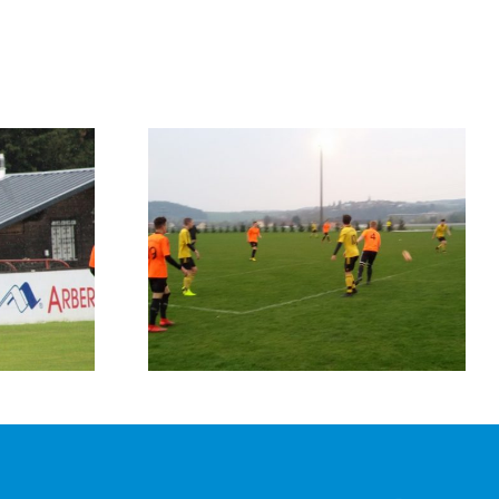
SG Hahnbach
4:0)