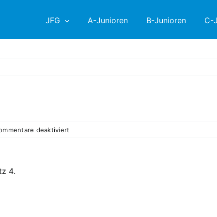
JFG
A-Junioren
B-Junioren
C-J
für
ommentare deaktiviert
10.
PS:
FC
tz 4.
Weiden-
Ost
–
A
0:4