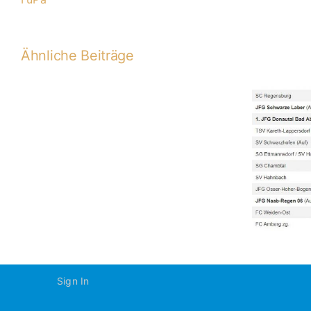
Ähnliche Beiträge
A-
2018-
A wird Dritter in BOL-
2019
Saison 18/19
Sign In