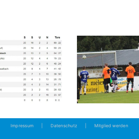
(0:1)
18. PS: JFG Osser-Hoher
17. PS: A – 
Bogen – A 0:4 (0:3)
5:0 (
Impressum
Datenschutz
Mitglied werden