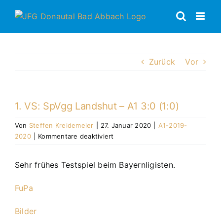
Zum
Inhalt
springen
Zurück
Vor
1. VS: SpVgg Landshut – A1 3:0 (1:0)
Von
Steffen Kreidemeier
|
27. Januar 2020
|
A1-2019-
für
2020
|
Kommentare deaktiviert
1.
VS:
Sehr frühes Testspiel beim Bayernligisten.
SpVgg
Landshut
FuPa
–
A1
Bilder
3:0