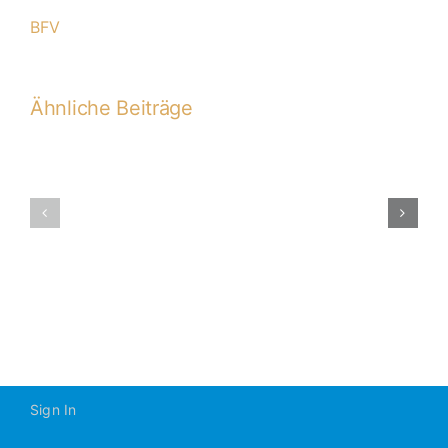
(1:0)
BFV
Ähnliche Beiträge
7.
VS:
(SG)
A1-
SV
2019-
Obertraubli
2020
–
A1
1:3
(0:2)
Sign In