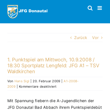
Zum
Inhalt
springen
Zurück
Vor
1. Punktspiel am Mittwoch, 10.9.2008 /
18:30 Sportplatz Lengfeld: JFG A1 – TSV
Waldkirchen
Von
Hans Sigl
|
20. Februar 2009
|
A1-2008-
für
2009
|
Kommentare deaktiviert
1.
Punktspiel
Mit Spannung fiebern die A-Jugendlichen der
am
JFG Donautal Bad Abbach ihrem Punktspieldebüt
Mittwoch,