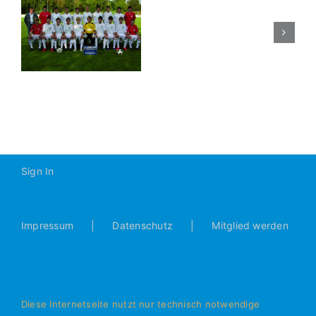
n
Sparkassenp
Sign In
Impressum
Datenschutz
Mitglied werden
Diese Internetseite nutzt nur technisch notwendige