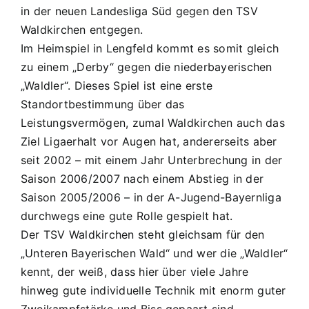
10.9.2008
in der neuen Landesliga Süd gegen den TSV
/
Waldkirchen entgegen.
18:30
Im Heimspiel in Lengfeld kommt es somit gleich
Sportplatz
zu einem „Derby“ gegen die niederbayerischen
Lengfeld:
„Waldler“. Dieses Spiel ist eine erste
JFG
A1
Standortbestimmung über das
–
Leistungsvermögen, zumal Waldkirchen auch das
TSV
Ziel Ligaerhalt vor Augen hat, andererseits aber
Waldkirchen
seit 2002 – mit einem Jahr Unterbrechung in der
Saison 2006/2007 nach einem Abstieg in der
Saison 2005/2006 – in der A-Jugend-Bayernliga
durchwegs eine gute Rolle gespielt hat.
Der TSV Waldkirchen steht gleichsam für den
„Unteren Bayerischen Wald“ und wer die „Waldler“
kennt, der weiß, dass hier über viele Jahre
hinweg gute individuelle Technik mit enorm guter