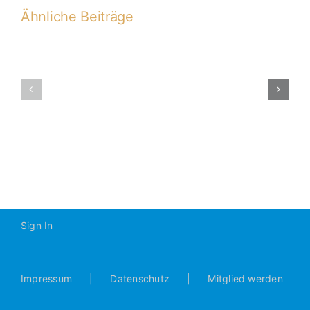
Ähnliche Beiträge
Relegationss
B1
B1-
–
2018-
SV
2019
Burgweintin
0:1
(0:0)
Sign In
Impressum
Datenschutz
Mitglied werden