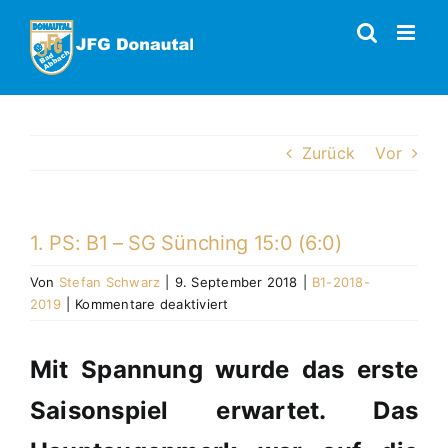
Zum
Inhalt
springen
Zurück
Vor
1. PS: B1 – SG Sünching 15:0 (6:0)
Von
Stefan Schwarz
|
9. September 2018
|
B1-2018-
für
2019
|
Kommentare deaktiviert
1.
PS:
Mit Spannung wurde das erste
B1
–
Saisonspiel erwartet. Das
SG
Sünching